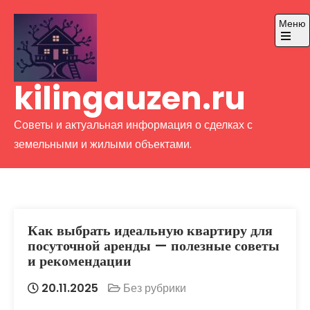
Перейти
Меню
к
содержимому
Открой
главно
меню
kilingauzen.ru
Советы и актуальная информация о сделках с
земельными и жилыми объектами.
Как выбрать идеальную квартиру для
посуточной аренды — полезные советы
и рекомендации
20.11.2025
Без рубрики