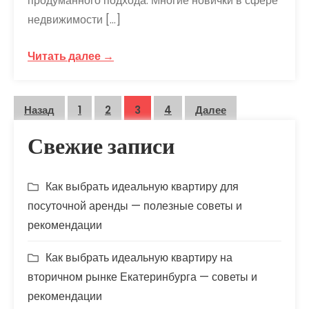
продуманного подхода. Многие новички в сфере
недвижимости […]
Читать далее →
Пагинация
Назад
1
2
3
4
Далее
записей
Свежие записи
Как выбрать идеальную квартиру для
посуточной аренды — полезные советы и
рекомендации
Как выбрать идеальную квартиру на
вторичном рынке Екатеринбурга — советы и
рекомендации