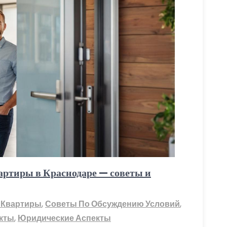
артиры в Краснодаре — советы и
 Квартиры
,
Советы По Обсуждению Условий
,
кты
,
Юридические Аспекты