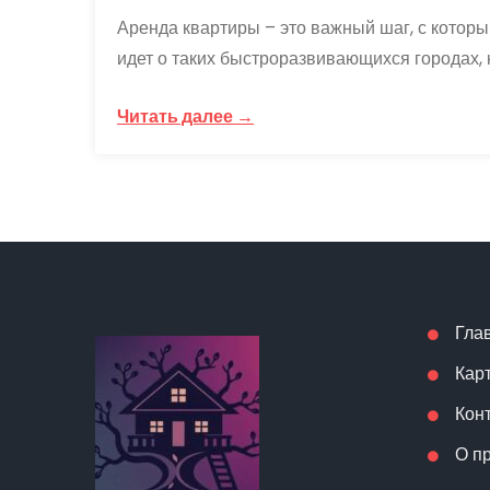
Аренда квартиры – это важный шаг, с которы
идет о таких быстроразвивающихся городах, к
Читать далее →
Гла
Кар
Кон
О п