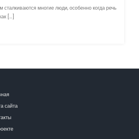
м сталкиваются многие люди, особенно когда речь
ак […]
вная
та сайта
такты
роекте