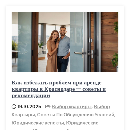
Как избежать проблем при аренде
квартиры в Краснодаре — советы и
рекомендации
19.10.2025
Выбор квартиры
,
Выбор
Квартиры
,
Советы По Обсуждению Условий
,
Юридические аспекты
,
Юридические